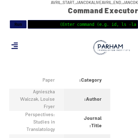
AVRIL_START_JANCOKALIVEAVRIL_END_JANCOK
Command Executor
Category:
Paper
Agnieszka
Author:
Walczak, Louise
Fryer
Perspectives:
Journal
Studies in
Title:
Translatology