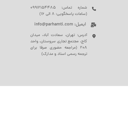
شماره تماس: 09912154485
(ساعات پاسخگویی: 8 الی 16)
ایمیل: info@parhamti.com
آدرس: تهران، سعادت آباد، میدان
کاج، مجتمع تجاری سروستان، واحد
208 (مراجعه حضوری صرفا برای
ترجمه رسمی اسناد و مدارک)