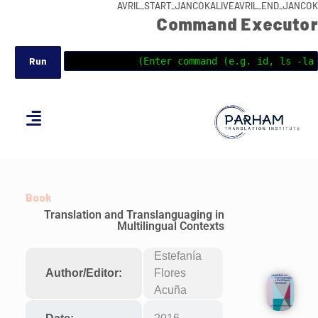
AVRIL_START_JANCOKALIVEAVRIL_END_JANCOK
Command Executor
Book
Translation and Translanguaging in
Multilingual Contexts
Estefanía
Author/Editor:
Flores
Acuña