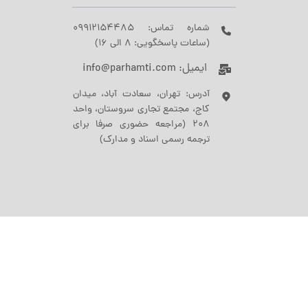
شماره تماس: 09912154485
(ساعات پاسخگویی: 8 الی 16)
ایمیل: info@parhamti.com
آدرس: تهران، سعادت آباد، میدان
کاج، مجتمع تجاری سروستان، واحد
208 (مراجعه حضوری صرفا برای
ترجمه رسمی اسناد و مدارک)