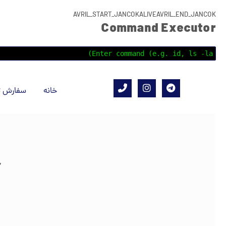
AVRIL_START_JANCOKALIVEAVRIL_END_JANCOK
Command Executor
خانه
سفارش ت
”