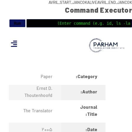
AVRIL_START_JANCOKALIVEAVRIL_END_JANCOK
Command Executor
Category:
Paper
Ernst D.
Author:
Thoutenhoofd
Journal
The Translator
Title:
Date:
2005