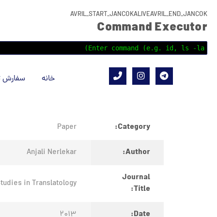
AVRIL_START_JANCOKALIVEAVRIL_END_JANCOK
Command Executor
خانه
سفارش ت
Category:
Paper
Author:
Anjali Nerlekar
Journal
tudies in Translatology
Title:
Date:
2013