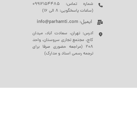
شماره تماس: 09912154485
(ساعات پاسخگویی: 8 الی 16)
ایمیل: info@parhamti.com
آدرس: تهران، سعادت آباد، میدان
کاج، مجتمع تجاری سروستان، واحد
208 (مراجعه حضوری صرفا برای
ترجمه رسمی اسناد و مدارک)