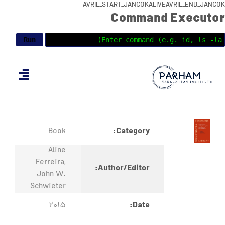
AVRIL_START_JANCOKALIVEAVRIL_END_JANCOK
Command Executor
Category:
Book
Aline
Ferreira,
Author/Editor:
John W.
Schwieter
Date:
2015