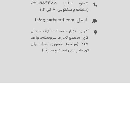
شماره تماس: 09912154485
(ساعات پاسخگویی: 8 الی 16)
ایمیل: info@parhamti.com
آدرس: تهران، سعادت آباد، میدان
کاج، مجتمع تجاری سروستان، واحد
208 (مراجعه حضوری صرفا برای
ترجمه رسمی اسناد و مدارک)