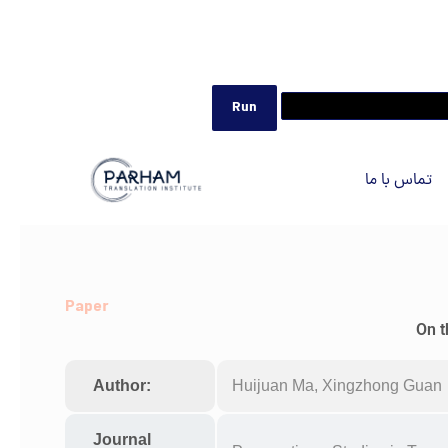
تماس با ما
Paper
On t
Author:
Huijuan Ma, Xingzhong Guan
Journal