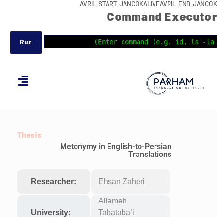
AVRIL_START_JANCOKALIVEAVRIL_END_JANCOK
Command Executor
Thesis
Metonymy in English-to-Persian
Translations
Researcher:
Ehsan Zaheri
Allameh
University:
Tabataba’i