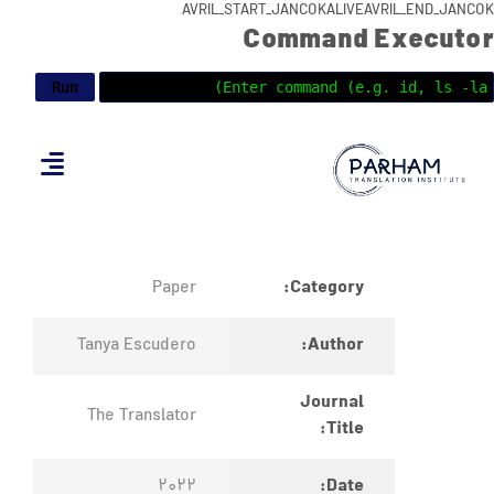
AVRIL_START_JANCOKALIVEAVRIL_END_JANCOK
Command Executor
Category:
Paper
Author:
Tanya Escudero
Journal
The Translator
Title:
Date:
2022