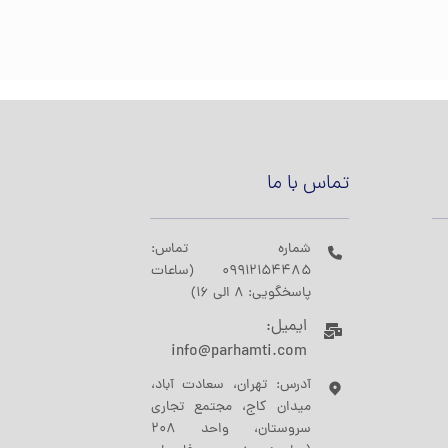
تماس با ما
شماره تماس:
09912154485 (ساعات
پاسخگویی: 8 الی 16)
ایمیل:
info@parhamti.com
آدرس: تهران، سعادت آباد،
میدان کاج، مجتمع تجاری
سروستان، واحد 208