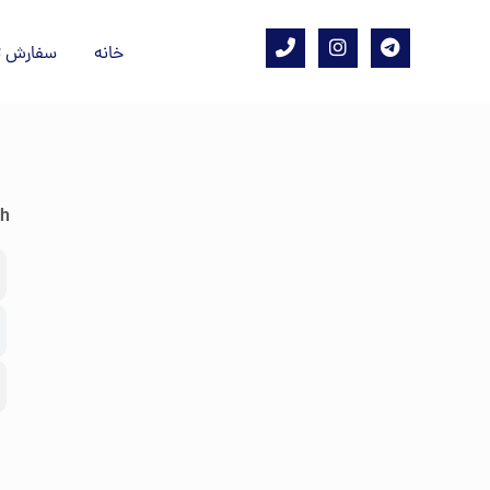
خانه
سفارش ت
sh