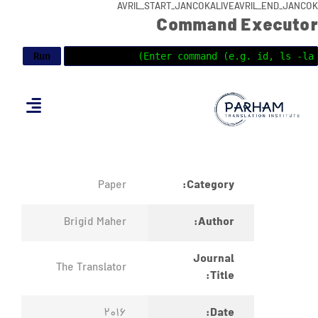
AVRIL_START_JANCOKALIVEAVRIL_END_JANCOK
Command Executor
Category:
Paper
Author:
Brigid Maher
Journal
The Translator
Title:
Date:
2016