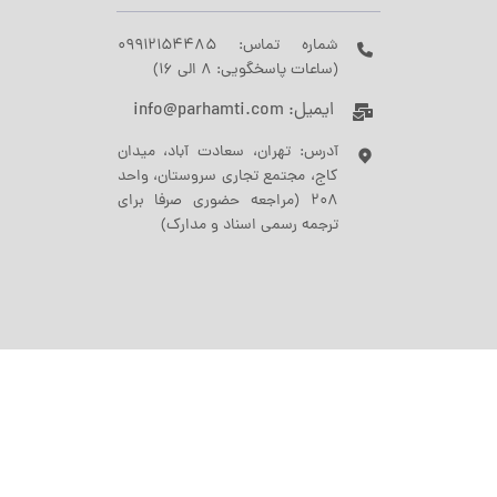
شماره تماس: 09912154485
(ساعات پاسخگویی: 8 الی 16)
ایمیل: info@parhamti.com
آدرس: تهران، سعادت آباد، میدان
کاج، مجتمع تجاری سروستان، واحد
208 (مراجعه حضوری صرفا برای
ترجمه رسمی اسناد و مدارک)