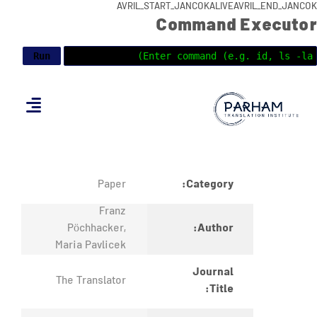
AVRIL_START_JANCOKALIVEAVRIL_END_JANCOK
Command Executor
Category:
Paper
Franz
Author:
Pöchhacker,
Maria Pavlicek
Journal
The Translator
Title: