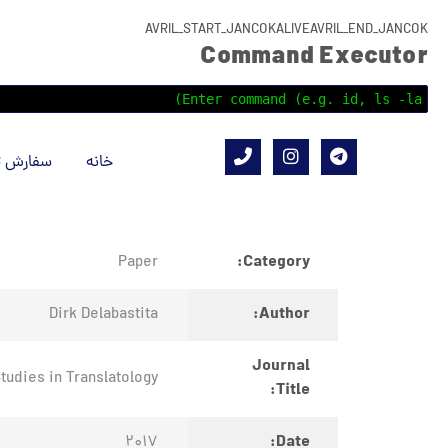
AVRIL_START_JANCOKALIVEAVRIL_END_JANCOK
Command Executor
خانه
سفارش ت
Category:
Paper
Author:
Dirk Delabastita
Journal
tudies in Translatology
Title:
Date:
2017