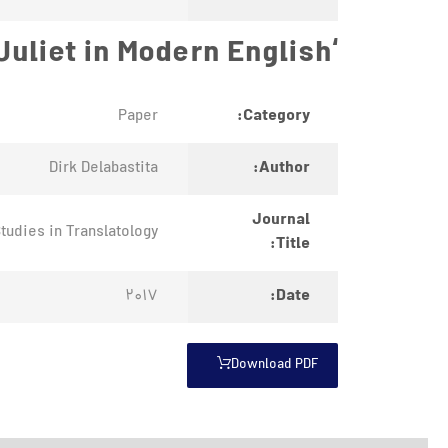
‘He Shall Signify From Time to Time’ – Romeo and Juliet in Modern English
Category:
Paper
Author:
Dirk Delabastita
Journal
tudies in Translatology
Title:
Date:
2017
Download PDF