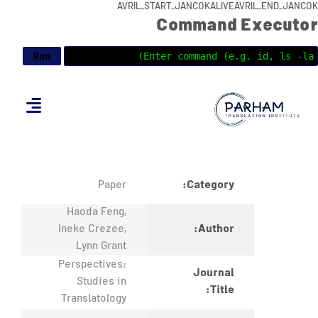
AVRIL_START_JANCOKALIVEAVRIL_END_JANCOK
Command Executor
Category:
Paper
Haoda Feng,
Author:
Ineke Crezee,
Lynn Grant
Perspectives:
Journal
Studies in
Title:
Translatology