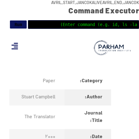
AVRIL_START_JANCOKALIVEAVRIL_END_JANCOK
Command Executor
Category:
Paper
Author:
Stuart Campbell
Journal
The Translator
Title:
Date:
2000