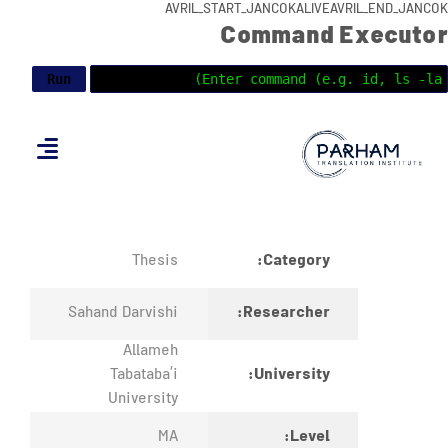
AVRIL_START_JANCOKALIVEAVRIL_END_JANCOK
Command Executor
Category:
Thesis
Researcher:
Sahand Darvishi
Allameh
University:
Tabataba’i
University
Level:
MA