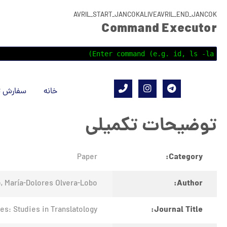
AVRIL_START_JANCOKALIVEAVRIL_END_JANCOK
Command Executor
خانه
سفارش ت
توضیحات تکمیلی
Category:
Paper
Author:
o, María-Dolores Olvera-Lobo
Journal Title:
es: Studies in Translatology