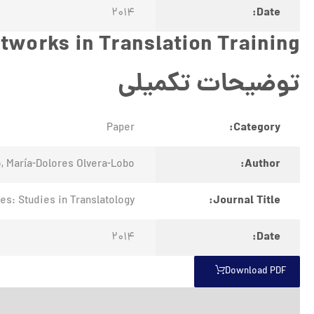
Date:
2014
works in Translation Training
توضیحات تکمیلی
Category:
Paper
Author:
o, María-Dolores Olvera-Lobo
Journal Title:
es: Studies in Translatology
Date:
2014
Download PDF