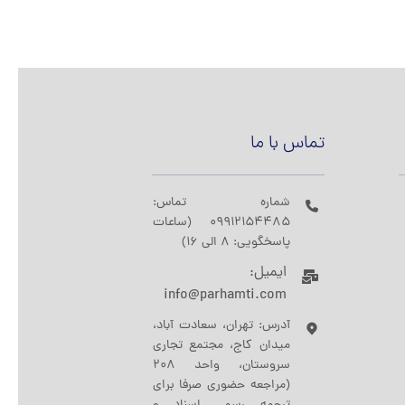
تماس با ما
شماره تماس:
09912154485 (ساعات
پاسخگویی: 8 الی 16)
ایمیل:
info@parhamti.com
آدرس: تهران، سعادت آباد،
میدان کاج، مجتمع تجاری
سروستان، واحد 208
(مراجعه حضوری صرفا برای