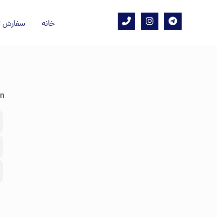
خانه
سفارش ت
on