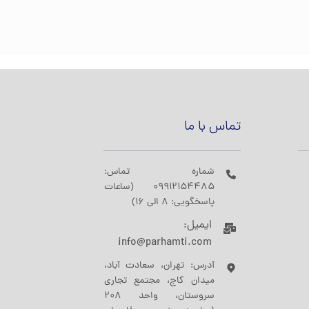
تماس با ما
شماره تماس:
09912154485 (ساعات
پاسخگویی: 8 الی 16)
ایمیل:
info@parhamti.com
آدرس: تهران، سعادت آباد،
میدان کاج، مجتمع تجاری
سروستان، واحد 208